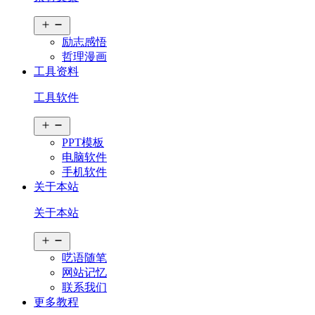
打
开
励志感悟
菜
哲理漫画
单
工具资料
工具软件
打
开
PPT模板
菜
电脑软件
单
手机软件
关于本站
关于本站
打
开
呓语随笔
菜
网站记忆
单
联系我们
更多教程